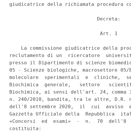
giudicatrice della richiamata procedura co
                              Decreta: 

                               Art. 1 

    La commissione giudicatrice della proc
reclutamento di un  ricercatore  universit
presso il Dipartimento di scienze biomedic
05 - Scienze biologiche, macrosettore 05/E
molecolare  sperimentali  e  cliniche,  se
Biochimica  generale,   settore   scientif
Biochimica, ai sensi dell'art. 24, comma 3
n. 240/2010, bandita, tra le altre, D.R. n
dell'8 settembre 2020,  il  cui  avviso  e
Gazzetta Ufficiale della  Repubblica  ital
«Concorsi  ed  esami»  -  n.  70  dell'8  
costituita: 
