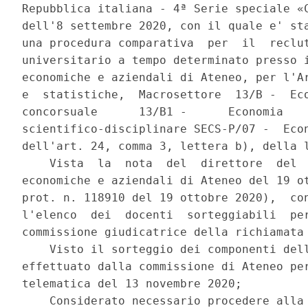
Repubblica italiana - 4ª Serie speciale «C
dell'8 settembre 2020, con il quale e' sta
una procedura comparativa  per  il  reclut
universitario a tempo determinato presso i
economiche e aziendali di Ateneo, per l'Ar
e  statistiche,  Macrosettore  13/B -  Eco
concorsuale      13/B1 -      Economia    
scientifico-disciplinare SECS-P/07 -  Econ
dell'art. 24, comma 3, lettera b), della l
    Vista  la  nota  del  direttore  del  
economiche e aziendali di Ateneo del 19 ot
prot. n. 118910 del 19 ottobre 2020),  con
l'elenco  dei  docenti  sorteggiabili  per
commissione giudicatrice della richiamata 
    Visto il sorteggio dei componenti dell
effettuato dalla commissione di Ateneo per
telematica del 13 novembre 2020; 

    Considerato necessario procedere alla 