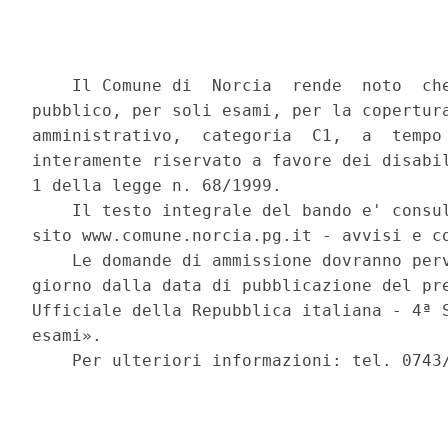
    Il Comune di  Norcia  rende  noto  che
pubblico, per soli esami, per la copertura
amministrativo,  categoria  C1,  a  tempo 
interamente riservato a favore dei disabil
1 della legge n. 68/1999. 

    Il testo integrale del bando e' consul
sito www.comune.norcia.pg.it - avvisi e co
    Le domande di ammissione dovranno perv
giorno dalla data di pubblicazione del pre
Ufficiale della Repubblica italiana - 4ª S
esami». 

    Per ulteriori informazioni: tel. 0743/