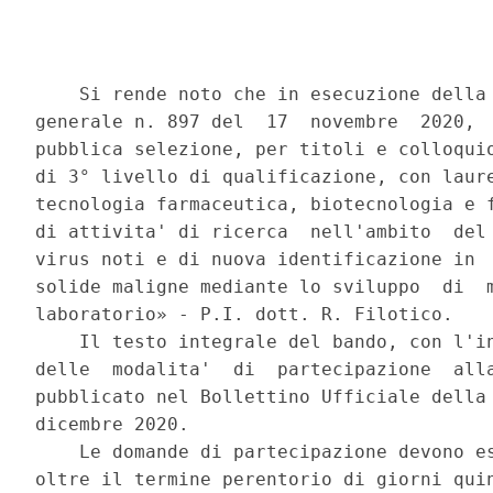
    Si rende noto che in esecuzione della 
generale n. 897 del  17  novembre  2020,  
pubblica selezione, per titoli e colloquio
di 3° livello di qualificazione, con laure
tecnologia farmaceutica, biotecnologia e f
di attivita' di ricerca  nell'ambito  del 
virus noti e di nuova identificazione in  
solide maligne mediante lo sviluppo  di  m
laboratorio» - P.I. dott. R. Filotico. 

    Il testo integrale del bando, con l'in
delle  modalita'  di  partecipazione  alla
pubblicato nel Bollettino Ufficiale della 
dicembre 2020. 

    Le domande di partecipazione devono es
oltre il termine perentorio di giorni quin