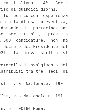
ica  italiana -  4ª   Serie

iso di quindici giorni; 

ilo tecnico con  esperienza

ta alla difesa  preventiva,

domande  di  partecipazione

e  per   titoli,   prevista

.500  candidature,  non  ha

 decreto del Presidente del

21,  la  prova  scritta  si

otocollo di svolgimento dei

stribuiti tra tre  sedi  di

si,  via  Nazionale,  190 -

fer, via Nazionale n. 191 -

n. 6 - 00184 Roma. 
