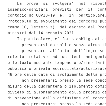
    La  prova  si  svolgera'  nel  rispett
igienico-sanitari  previsti  per  il  cont
contagio da COVID-19  e,  in  particolare,
Protocollo di svolgimento dei concorsi pub
comma 10, lettera z), del decreto del Pres
ministri del 14 gennaio 2021. 

    In particolare, e' fatto obbligo ai ca
      presentarsi da soli e senza alcun ti
      presentare  all'atto  dell'ingresso 
referto  relativo  ad  un  test  antigenic
effettuato mediante tampone oro/rino-farin
pubblica o privata accreditata/autorizzata
48 ore dalla data di svolgimento della pro
      non presentarsi presso la sede conco
misura della quarantena o isolamento domic
divieto di allontanamento dalla propria di
di prevenzione della diffusione del contag
      non presentarsi presso la sede conco