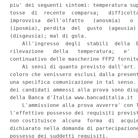
piu' dei seguenti sintomi: temperatura sup
tosse  di  recente  comparsa;   difficolta
improvvisa  dell'olfatto   (anosmia)   o  
(iposmia), perdita  del  gusto  (ageusia) 
(disgeusia); mal di gola. 

    All'ingresso  degli  stabili  della  B
rilevazione   della   temperatura;   e'   
continuativo delle mascherine FFP2 fornite
    Ai sensi di quanto previsto dall'art. 
coloro che venissero esclusi dalla present
una specifica comunicazione in tal senso. 
dei candidati ammessi alla prova sono disp
della Banca d'Italia www.bancaditalia.it 

    L'ammissione alla prova avverra' con l
l'effettivo possesso dei requisiti previst
non costituisce  alcuna  forma  di  acquie
dichiarato nella domanda di partecipazione
possesso dei suddetti requisiti. 
