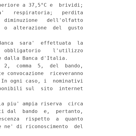
eriore a 37,5°C e  brividi;

'   respiratoria;   perdita

 diminuzione   dell'olfatto

 o  alterazione  del  gusto

anca  sara'  effettuata  la

 obbligatorio    l'utilizzo

 dalla Banca d'Italia. 

 2,  comma  5,  del  bando,

e convocazione  riceveranno

In ogni caso, i  nominativi

onibili sul  sito  internet

a piu' ampia riserva  circa

i dal  bando  e,  pertanto,

scenza  rispetto  a  quanto

 ne' di riconoscimento  del
