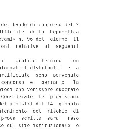
del bando di concorso del 2

fficiale  della  Repubblica

sami» n. 96 del  giorno  11

oni  relative  ai  seguenti

i -  profilo  tecnico   con

formatici distribuiti  e  a

rtificiale  sono  pervenute

concorso  e   pertanto   la

tesi che venissero superate

Considerate  le  previsioni

ei ministri del 14  gennaio

tenimento  del  rischio  di

prova  scritta  sara'  reso

o sul sito istituzionale  e
