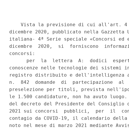
    Vista la previsione di cui all'art. 4 
dicembre 2020, pubblicato nella Gazzetta U
italiana- 4ª Serie speciale «Concorsi ed e
dicembre  2020,  si  forniscono  informazi
concorsi: 

      per  la  lettera  A:  dodici  espert
conoscenze nelle tecnologie dei sistemi in
registro distribuito e dell'intelligenza a
n.  842  domande  di  partecipazione  al  
preselezione per titoli, prevista nell'ipo
le 1.500 candidature, non ha avuto luogo. 
del decreto del Presidente del Consiglio d
2021 sui concorsi  pubblici,  per  il  con
contagio da COVID-19, il calendario della 
noto nel mese di marzo 2021 mediante Avvis