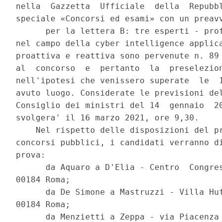
nella  Gazzetta  Ufficiale  della  Repubbl
speciale «Concorsi ed esami» con un preavv
      per la lettera B: tre esperti - prof
nel campo della cyber intelligence applica
proattiva e reattiva sono pervenute n. 89 
al  concorso  e  pertanto  la  preselezion
nell'ipotesi che venissero superate  le  1
avuto luogo. Considerate le previsioni del
Consiglio dei ministri del 14  gennaio  20
svolgera' il 16 marzo 2021, ore 9,30. 

    Nel rispetto delle disposizioni del pr
concorsi pubblici, i candidati verranno di
prova: 

      da Aquaro a D'Elia - Centro  Congres
00184 Roma; 

      da De Simone a Mastruzzi - Villa Huf
00184 Roma; 

      da Menzietti a Zeppa - via Piacenza 