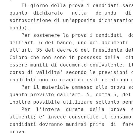
    Il giorno della prova i candidati sara
quanto  dichiarato   nella   domanda   di 
sottoscrizione di un'apposita dichiarazion
bando). 

    Per sostenere la prova i candidati  do
dell'art. 6 del bando, uno dei documenti  
all'art. 35 del decreto del Presidente del
Coloro che non sono in possesso della  cit
essere muniti di documento equivalente. Il
corso di validita' secondo le previsioni d
candidati non in grado di esibire alcuno d
    Per il materiale ammesso alla prova sc
quanto previsto dall'art. 5, comma 6, del 
inoltre possibile utilizzare soltanto penn
    Per  l'intera  durata  della  prova  e
alimenti; e' invece consentito il consumo 
candidati dovranno munirsi prima  di  fare
prova. 
