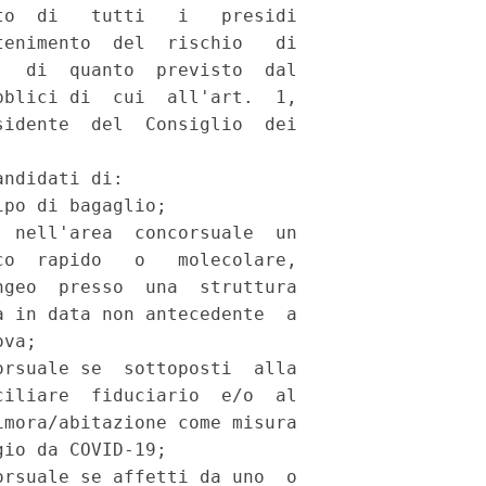
o  di   tutti   i   presidi

enimento  del  rischio   di

  di  quanto  previsto  dal

blici di  cui  all'art.  1,

idente  del  Consiglio  dei

ndidati di: 

po di bagaglio; 

 nell'area  concorsuale  un

o  rapido   o   molecolare,

geo  presso  una  struttura

 in data non antecedente  a

va; 

rsuale se  sottoposti  alla

iliare  fiduciario  e/o  al

mora/abitazione come misura

io da COVID-19; 

rsuale se affetti da uno  o
