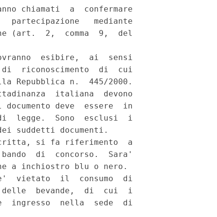
nno chiamati  a  confermare

  partecipazione   mediante

e (art.  2,  comma  9,  del

vranno  esibire,  ai  sensi

di  riconoscimento  di  cui

la Repubblica n.  445/2000.

tadinanza  italiana  devono

 documento deve  essere  in

i  legge.  Sono  esclusi  i

ei suddetti documenti. 

ritta, si fa riferimento  a

bando  di  concorso.  Sara'

e a inchiostro blu o nero. 

'  vietato  il  consumo  di

delle  bevande,  di  cui  i

  ingresso  nella  sede  di
