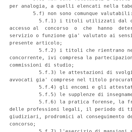
per analogia, a quelli elencati nella tabe
        5.f) non sono comunque valutabili:
          5.f.1) i titoli utilizzati dal c
accesso al  concorso  o  che  hanno  deter
servizio o funzione gia' valutato ai sensi
presente articolo; 

          5.f.2) i titoli che rientrano ne
concorrente, ivi compresa la partecipazion
commissioni di studio; 

          5.f.3) le attestazioni di svolgi
avvocati gia' comprese nel titolo procurat
          5.f.4) gli encomi e gli attestat
          5.f.5) le supplenze di insegname
          5.f.6) la pratica forense, la fr
delle professioni legali, il periodo di ti
giudiziari, prodromici al conseguimento de
concorso; 

          5.f.7) l'esercizio di mansioni s