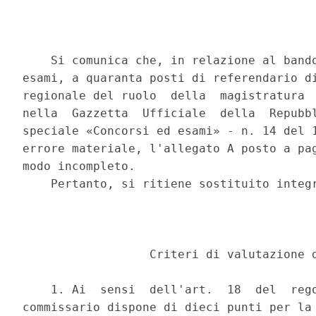
    Si comunica che, in relazione al bando
esami, a quaranta posti di referendario di
regionale del ruolo  della  magistratura  
nella  Gazzetta  Ufficiale  della  Repubbl
speciale «Concorsi ed esami» - n. 14 del 1
errore materiale, l'allegato A posto a pag
modo incompleto. 

    Pertanto, si ritiene sostituito integr
                                          
                  Criteri di valutazione d
    1. Ai  sensi  dell'art.  18  del  rego
commissario dispone di dieci punti per la 