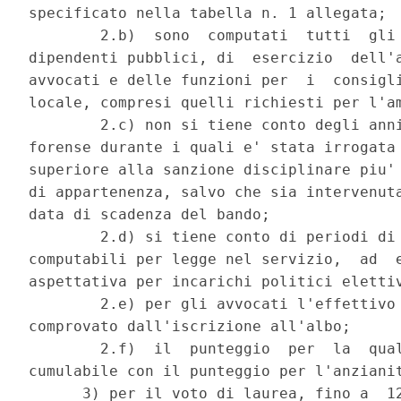
specificato nella tabella n. 1 allegata; 

        2.b)  sono  computati  tutti  gli 
dipendenti pubblici, di  esercizio  dell'a
avvocati e delle funzioni per  i  consigli
locale, compresi quelli richiesti per l'am
        2.c) non si tiene conto degli anni
forense durante i quali e' stata irrogata 
superiore alla sanzione disciplinare piu' 
di appartenenza, salvo che sia intervenuta
data di scadenza del bando; 

        2.d) si tiene conto di periodi di 
computabili per legge nel servizio,  ad  e
aspettativa per incarichi politici elettiv
        2.e) per gli avvocati l'effettivo 
comprovato dall'iscrizione all'albo; 

        2.f)  il  punteggio  per  la  qual
cumulabile con il punteggio per l'anzianit
      3) per il voto di laurea, fino a  12