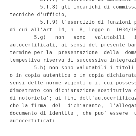
          5.f.8) gli incarichi di commissa
tecniche d'ufficio; 

          5.f.9) l'esercizio di funzioni p
di cui all'art. 14, n. 8, legge n. 1034/10
        5.g)   non   sono   valutabili   i
autocertificati, ai sensi del presente ban
termine per la  presentazione  della  doma
tempestiva riserva di successiva integrazi
        5.h) non sono valutabili i titoli 
o in copia autentica o in copia dichiarata
sensi delle norme vigenti o il cui possess
dimostrato con dichiarazione sostitutiva d
di notorieta'; ai fini dell'autocertificaz
che la firma  del  dichiarante,  l'allegaz
documento di identita', che puo' essere  u
autocertificati. 
