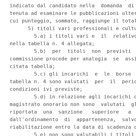
indicato dal candidato nella  domanda  di 
tenuta ad esaminare le pubblicazioni ulter
cui punteggio, sommato, raggiunge il total
      5) titoli vari professionali e cultu
        5.a) i titoli vari e  il  relativo
nella tabella n. 4 allegata; 

        5.b)  per  titoli  non  previsti  
commissione procede per analogia  se  assi
citata tabella; 

        5.c) gli incarichi  e  le  borse  
tabella n. 4 sono valutati  per  il  perio
condizioni ivi previste; 

        5.d) in relazione agli incarichi d
magistrato onorario non sono  valutati  gl
riportata  una  sanzione   superiore   a  
dall'ordinamento  di  appartenenza,  salvo
riabilitazione entro la data di scadenza d
        5.e) non sono valutabili i titoli 