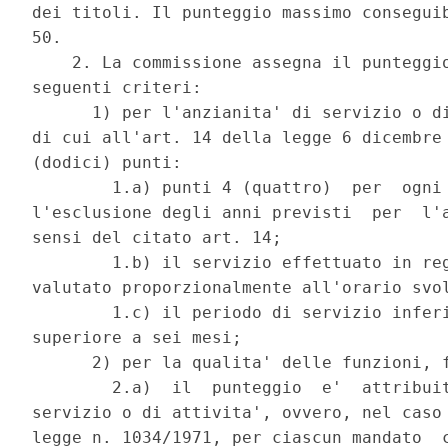
dei titoli. Il punteggio massimo conseguib
50. 

    2. La commissione assegna il punteggio
seguenti criteri: 

      1) per l'anzianita' di servizio o di
di cui all'art. 14 della legge 6 dicembre 
(dodici) punti: 

        1.a) punti 4 (quattro)  per  ogni 
l'esclusione degli anni previsti  per  l'a
sensi del citato art. 14; 

        1.b) il servizio effettuato in reg
valutato proporzionalmente all'orario svol
        1.c) il periodo di servizio inferi
superiore a sei mesi; 

      2) per la qualita' delle funzioni, f
        2.a)  il  punteggio  e'  attribuit
servizio o di attivita', ovvero, nel caso 
legge n. 1034/1971, per ciascun mandato  c