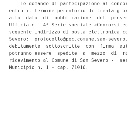
    Le domande di partecipazione al concor
entro il termine perentorio di trenta gior
alla  data  di  pubblicazione  del  presen
Ufficiale - 4ª Serie speciale «Concorsi ed
seguente indirizzo di posta elettronica ce
Severo:  protocollo@pec.comune.san-severo.
debitamente  sottoscritte  con  firma  aut
potranno essere  spedite  a  mezzo  di  ra
ricevimento al Comune di San Severo -  ser
Municipio n. 1 - cap. 71016. 
