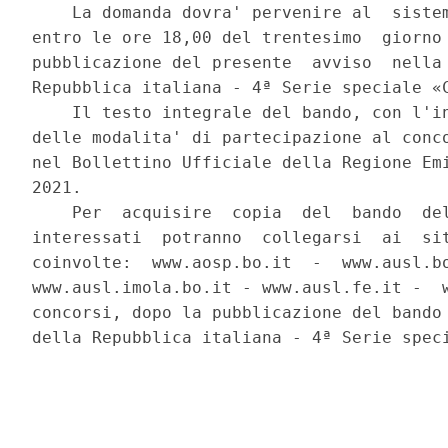
    La domanda dovra' pervenire al  sistem
entro le ore 18,00 del trentesimo  giorno 
pubblicazione del presente  avviso  nella 
Repubblica italiana - 4ª Serie speciale «C
    Il testo integrale del bando, con l'in
delle modalita' di partecipazione al conco
nel Bollettino Ufficiale della Regione Emi
2021. 

    Per  acquisire  copia  del  bando  del
interessati  potranno  collegarsi  ai  sit
coinvolte:  www.aosp.bo.it  -  www.ausl.bo
www.ausl.imola.bo.it - www.ausl.fe.it -  w
concorsi, dopo la pubblicazione del bando 
della Repubblica italiana - 4ª Serie speci