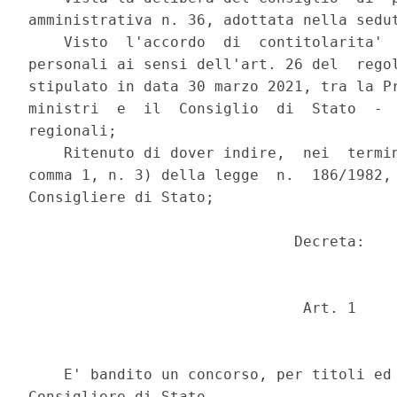
amministrativa n. 36, adottata nella sedut
    Visto  l'accordo  di  contitolarita'  
personali ai sensi dell'art. 26 del  regol
stipulato in data 30 marzo 2021, tra la Pr
ministri  e  il  Consiglio  di  Stato  -  
regionali; 

    Ritenuto di dover indire,  nei  termin
comma 1, n. 3) della legge  n.  186/1982, 
Consigliere di Stato; 

                              Decreta: 

                               Art. 1 

    E' bandito un concorso, per titoli ed 
Consigliere di Stato. 
