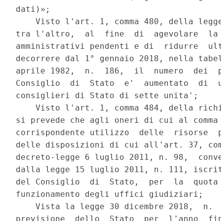
dati)»; 

    Visto l'art. 1, comma 480, della legge
tra l'altro,  al  fine  di  agevolare  la 
amministrativi pendenti e di  ridurre  ult
decorrere dal 1° gennaio 2018, nella tabel
aprile 1982,  n.  186,  il  numero  dei  p
Consiglio  di  Stato  e'  aumentato  di  u
consiglieri di Stato di sette unita'; 

    Visto l'art. 1, comma 484, della richi
si prevede che agli oneri di cui al comma 
corrispondente utilizzo  delle  risorse  p
delle disposizioni di cui all'art. 37, com
decreto-legge 6 luglio 2011, n. 98,  conve
dalla legge 15 luglio 2011, n. 111, iscrit
del Consiglio  di  Stato,  per  la  quota 
funzionamento degli uffici giudiziari; 

    Vista la legge 30 dicembre 2018,  n.  
previsione  dello  Stato  per  l'anno  fin