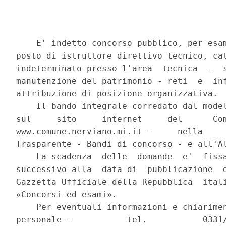
    E' indetto concorso pubblico, per esam
posto di istruttore direttivo tecnico, cat
indeterminato presso l'area  tecnica  -  s
manutenzione del patrimonio - reti  e  inf
attribuzione di posizione organizzativa. 

    Il bando integrale corredato dal model
sul     sito     internet     del      Com
www.comune.nerviano.mi.it -     nella     
Trasparente - Bandi di concorso - e all'Al
    La scadenza  delle  domande  e'  fissa
successivo alla  data di  pubblicazione  d
Gazzetta Ufficiale della Repubblica  itali
«Concorsi ed esami». 

    Per eventuali informazioni e chiarimen
personale -           tel.           0331/