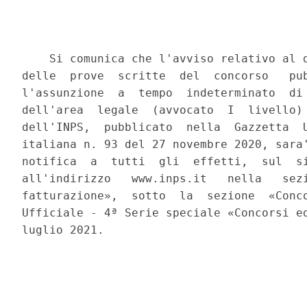
    Si comunica che l'avviso relativo al d
delle  prove  scritte  del  concorso   pub
l'assunzione  a  tempo  indeterminato  di 
dell'area  legale  (avvocato  I  livello) 
dell'INPS,  pubblicato  nella  Gazzetta  U
italiana n. 93 del 27 novembre 2020, sara'
notifica  a  tutti  gli  effetti,  sul  si
all'indirizzo   www.inps.it   nella   sezi
fatturazione»,  sotto  la  sezione  «Conco
Ufficiale - 4ª Serie speciale «Concorsi ed
luglio 2021. 
