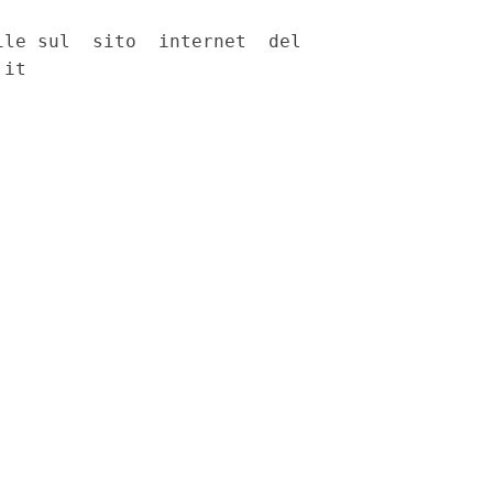
le sul  sito  internet  del

it 
