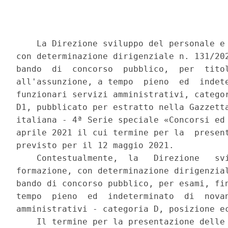
    La Direzione sviluppo del personale e 
con determinazione dirigenziale n. 131/202
bando  di  concorso  pubblico,  per  titol
all'assunzione, a tempo  pieno  ed  indete
funzionari servizi amministrativi, categor
D1, pubblicato per estratto nella Gazzetta
italiana - 4ª Serie speciale «Concorsi ed 
aprile 2021 il cui termine per la  present
previsto per il 12 maggio 2021. 

    Contestualmente,  la   Direzione   svi
formazione, con determinazione dirigenzial
bando di concorso pubblico, per esami, fin
tempo  pieno  ed  indeterminato  di  novan
amministrativi - categoria D, posizione ec
    Il termine per la presentazione delle 