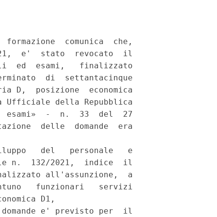
 formazione  comunica  che,

1,  e'  stato  revocato  il

i  ed  esami,   finalizzato

rminato  di  settantacinque

ia D,  posizione  economica

 Ufficiale della Repubblica

 esami»  -  n.  33  del  27

azione  delle  domande  era

luppo   del   personale   e

e n.  132/2021,  indice  il

alizzato all'assunzione,  a

tuno   funzionari   servizi

onomica D1, 

domande e' previsto per  il
