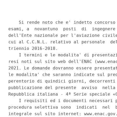
    Si rende noto che e' indetto concorso 
esami, a  novantuno  posti  di  ingegnere 
dell'Ente nazionale per l'aviazione civile
cui al C.C.N.L. relativo al personale  del
triennio 2016-2018. 

    I termini e le modalita' di presentazi
resi noti sul sito web dell'ENAC (www.enac
2021. Le domande dovranno essere presentat
le modalita' che saranno indicate sul pred
perentorio di quindici giorni, decorrenti 
pubblicazione del presente  avviso  nella 
Repubblica italiana - 4ª Serie speciale «C
    I requisiti ed i documenti necessari p
procedura selettiva sono  indicati  nel  b
integrale sul sito internet: www.enac.gov.