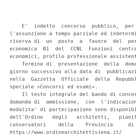
    E'  indetto  concorso  pubblico,  per 
l'assunzione a tempo parziale ed indetermi
riserva di  un  posto  a  favore  del  per
economica  B1  del  CCNL  Funzioni  centra
economici, profilo professionale assistent
    Termine di  presentazione  della  doma
giorno successivo alla data di  pubblicazi
nella  Gazzetta  Ufficiale  della  Repubbl
speciale «Concorsi ed esami». 

    Il testo integrale del bando di concor
domanda di  ammissione,  con  l'indicazion
modalita' di partecipazione sono disponibi
dell'Ordine   degli   architetti,   pianif
conservatori    della    Provincia     di 
https://www.ordinearchitettisiena.it/ 
