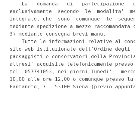
    La   domanda   di   partecipazione   d
esclusivamente  secondo  le  modalita'  me
integrale, che  sono  comunque  le  seguen
mediante spedizione a mezzo raccomandata c
3) mediante consegna brevi manu. 

    Tutte le informazioni relative al conc
sito web istituzionale dell'Ordine degli  
paesaggisti e conservatori della Provincia
altresi' acquisite telefonicamente presso 
tel. 057741053, nei giorni lunedi' - merco
10,00 alle ore 12,00 o comunque presso la 
Pantaneto, 7 - 53100 Siena (previo appunta