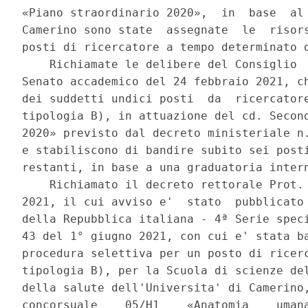
«Piano straordinario 2020»,  in  base  al 
Camerino sono state  assegnate  le  risors
posti di ricercatore a tempo determinato d
    Richiamate le delibere del Consiglio  
Senato accademico del 24 febbraio 2021, ch
dei suddetti undici posti  da  ricercatore
tipologia B), in attuazione del cd. Second
2020» previsto dal decreto ministeriale n.
e stabiliscono di bandire subito sei posti
restanti, in base a una graduatoria intern
    Richiamato il decreto rettorale Prot. 
2021, il cui avviso e'  stato  pubblicato 
della Repubblica italiana - 4ª Serie speci
43 del 1° giugno 2021, con cui e' stata ba
procedura selettiva per un posto di ricerc
tipologia B), per la Scuola di scienze del
della salute dell'Universita' di Camerino,
concorsuale    05/H1    «Anatomia    umana