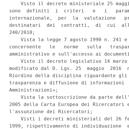
    Visto il decreto ministeriale 25 maggi
sono  definiti  i  criteri   e   i   param
internazionale,  per  la  valutazione   pr
destinatari  dei  contratti,  di  cui  all
240/2010; 

    Vista la legge 7 agosto 1990 n. 241 e 
concernente   le   norme   sulla   traspar
amministrativo e sull'accesso ai documenti
    Visto il decreto legislativo 14 marzo 
modificato dal D. Lgs. 25  maggio  2016  n
Riordino della disciplina riguardante gli 
trasparenza e diffusione di informazioni  
Amministrazioni»; 

    Vista la sottoscrizione da parte dell'
2005 della Carta Europea dei Ricercatori e
l'assunzione dei Ricercatori; 

    Visti i decreti ministeriali del 26 fe
1999, rispettivamente di individuazione  e