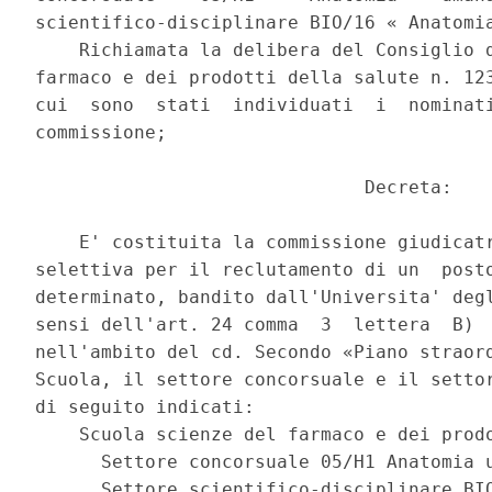
scientifico-disciplinare BIO/16 « Anatomia
    Richiamata la delibera del Consiglio d
farmaco e dei prodotti della salute n. 123
cui  sono  stati  individuati  i  nominati
commissione; 

                              Decreta: 

    E' costituita la commissione giudicatr
selettiva per il reclutamento di un  posto
determinato, bandito dall'Universita' degl
sensi dell'art. 24 comma  3  lettera  B)  
nell'ambito del cd. Secondo «Piano straord
Scuola, il settore concorsuale e il settor
di seguito indicati: 

    Scuola scienze del farmaco e dei prodo
      Settore concorsuale 05/H1 Anatomia u
      Settore scientifico-disciplinare BIO