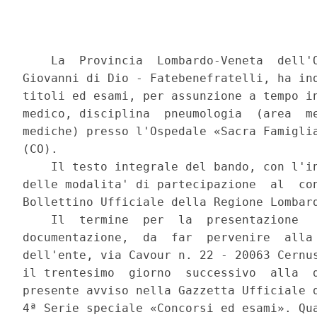
    La  Provincia  Lombardo-Veneta  dell'O
Giovanni di Dio - Fatebenefratelli, ha ind
titoli ed esami, per assunzione a tempo in
medico, disciplina  pneumologia  (area  me
mediche) presso l'Ospedale «Sacra Famiglia
(CO). 

    Il testo integrale del bando, con l'in
delle modalita' di partecipazione  al  con
Bollettino Ufficiale della Regione Lombard
    Il  termine  per  la  presentazione   
documentazione,  da  far  pervenire  alla 
dell'ente, via Cavour n. 22 - 20063 Cernus
il trentesimo  giorno  successivo  alla  d
presente avviso nella Gazzetta Ufficiale d
4ª Serie speciale «Concorsi ed esami». Qua