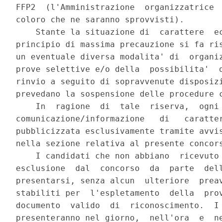
FFP2  (l'Amministrazione  organizzatrice  
coloro che ne saranno sprovvisti). 

    Stante la situazione di  carattere  ec
principio di massima precauzione si fa ris
un eventuale diversa modalita' di  organiz
prove selettive e/o della  possibilita'  d
rinvio a seguito di sopravvenute disposizi
prevedano la sospensione delle procedure c
    In  ragione  di  tale  riserva,  ogni 
comunicazione/informazione   di   caratter
pubblicizzata esclusivamente tramite avvis
nella sezione relativa al presente concors
    I candidati che non abbiano  ricevuto 
esclusione  dal  concorso  da  parte  dell
presentarsi, senza alcun  ulteriore  preav
stabiliti per  l'espletamento  della  prov
documento  valido  di  riconoscimento.  I 
presenteranno nel giorno,  nell'ora  e  ne