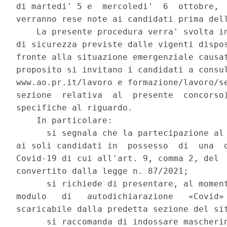
di martedi' 5 e  mercoledi'  6  ottobre,  
verranno rese note ai candidati prima dell
    La presente procedura verra' svolta in
di sicurezza previste dalle vigenti dispos
fronte alla situazione emergenziale causat
proposito si invitano i candidati a consul
www.ao.pr.it/lavoro e formazione/lavoro/se
sezione  relativa  al  presente  concorso)
specifiche al riguardo. 

    In particolare: 

      si segnala che la partecipazione al 
ai soli candidati in  possesso  di  una  d
Covid-19 di cui all'art. 9, comma 2, del  
convertito dalla legge n. 87/2021; 

      si richiede di presentare, al moment
modulo   di   autodichiarazione   «Covid» 
scaricabile dalla predetta sezione del sit
      si raccomanda di indossare mascherin