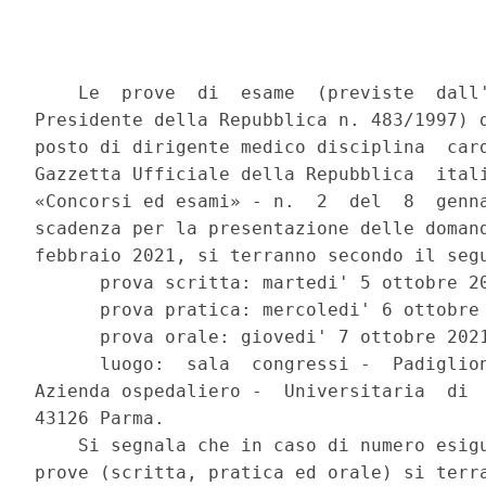
    Le  prove  di  esame  (previste  dall'
Presidente della Repubblica n. 483/1997) d
posto di dirigente medico disciplina  card
Gazzetta Ufficiale della Repubblica  itali
«Concorsi ed esami» - n.  2  del  8  genna
scadenza per la presentazione delle domand
febbraio 2021, si terranno secondo il segu
      prova scritta: martedi' 5 ottobre 20
      prova pratica: mercoledi' 6 ottobre 
      prova orale: giovedi' 7 ottobre 2021
      luogo:  sala  congressi -  Padiglion
Azienda ospedaliero -  Universitaria  di  
43126 Parma. 

    Si segnala che in caso di numero esigu
prove (scritta, pratica ed orale) si terra