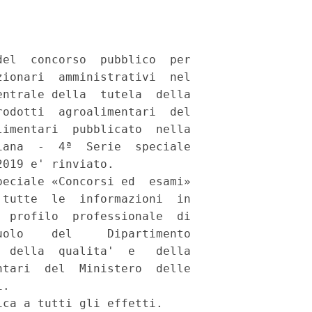
el  concorso  pubblico  per

ionari  amministrativi  nel

ntrale della  tutela  della

odotti  agroalimentari  del

imentari  pubblicato  nella

ana  -  4ª  Serie  speciale

019 e' rinviato. 

eciale «Concorsi ed  esami»

tutte  le  informazioni  in

 profilo  professionale  di

olo    del     Dipartimento

 della  qualita'  e   della

tari  del  Ministero  delle

. 

ca a tutti gli effetti. 
