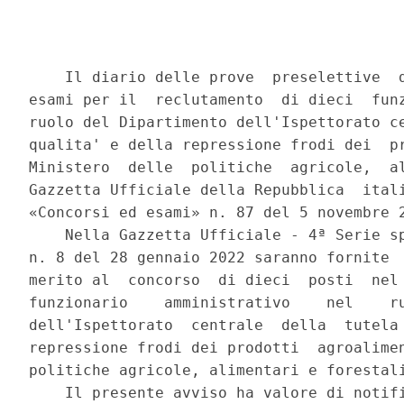
    Il diario delle prove  preselettive  d
esami per il  reclutamento  di dieci  funz
ruolo del Dipartimento dell'Ispettorato ce
qualita' e della repressione frodi dei  pr
Ministero  delle  politiche  agricole,  al
Gazzetta Ufficiale della Repubblica  itali
«Concorsi ed esami» n. 87 del 5 novembre 2
    Nella Gazzetta Ufficiale - 4ª Serie sp
n. 8 del 28 gennaio 2022 saranno fornite  
merito al  concorso  di dieci  posti  nel 
funzionario    amministrativo    nel    ru
dell'Ispettorato  centrale  della  tutela 
repressione frodi dei prodotti  agroalimen
politiche agricole, alimentari e forestali
    Il presente avviso ha valore di notifi