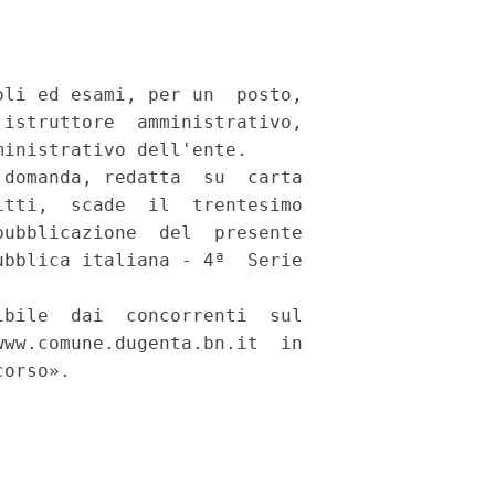
li ed esami, per un  posto,

istruttore  amministrativo,

inistrativo dell'ente. 

domanda, redatta  su  carta

tti,  scade  il  trentesimo

ubblicazione  del  presente

bblica italiana - 4ª  Serie

bile  dai  concorrenti  sul

ww.comune.dugenta.bn.it  in

orso». 
