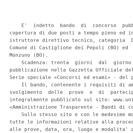
    E'  indetto  bando  di  concorso  pubb
copertura di due posti a tempo pieno ed in
istruttore direttivo tecnico, categoria  D
Comune di Castiglione dei Pepoli (BO) ed  
Monzuno (BO). 

    Scadenza: trenta  giorni  dal  giorno 
pubblicazione nella Gazzetta Ufficiale del
Serie speciale «Concorsi ed esami» - del p
    Il bando, contenente i requisiti di am
svolgimento  delle  prove  e  di  partecip
integralmente pubblicato sul sito: www.uni
«Amministrazione Trasparente - Bandi di co
    Sullo stesso sito e con le medesime mo
tutte le informazioni relative alla proced
alle prove, data, ora, luogo e modalita' d