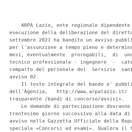
    ARPA Lazio, ente regionale dipendente 
esecuzione della deliberazione del diretto
settembre 2021 ha bandito un avviso pubbli
per l'assunzione a tempo pieno e determina
mesi, eventualmente  prorogabili,  di  una
tecnico professionale - ingegnere  -  cate
comparto del personale del  Servizio  sani
avviso 02. 

    Il testo integrale del bando e' pubbli
dell'Agenzia,   http://www.arpalazio.it/  
trasparente /bandi di concorso/avvisi». 

    Le domande di partecipazione dovranno 
trentesimo giorno successivo alla data di 
avviso nella Gazzetta Ufficiale della Repu
speciale «Concorsi ed esami». Qualora il t