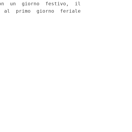
n  un  giorno  festivo,  il

 al  primo  giorno  feriale
