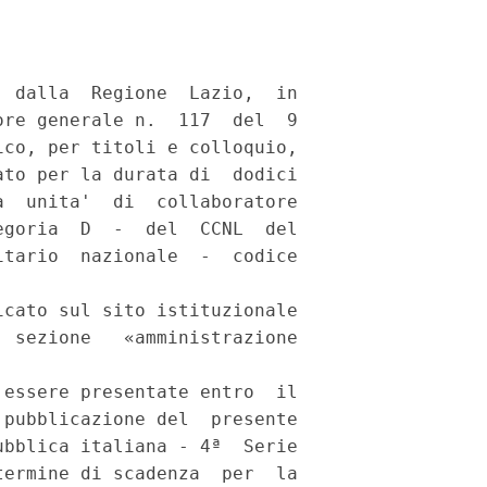
 dalla  Regione  Lazio,  in

re generale n.  117  del  9

co, per titoli e colloquio,

to per la durata di  dodici

  unita'  di  collaboratore

goria  D  -  del  CCNL  del

tario  nazionale  -  codice

cato sul sito istituzionale

 sezione   «amministrazione

essere presentate entro  il

pubblicazione del  presente

bblica italiana - 4ª  Serie

ermine di scadenza  per  la
