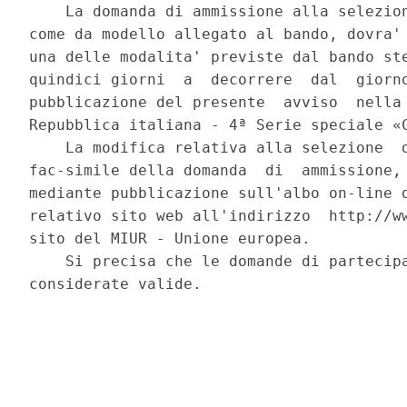
    La domanda di ammissione alla selezion
come da modello allegato al bando, dovra' 
una delle modalita' previste dal bando ste
quindici giorni  a  decorrere  dal  giorno
pubblicazione del presente  avviso  nella 
Repubblica italiana - 4ª Serie speciale «C
    La modifica relativa alla selezione  d
fac-simile della domanda  di  ammissione, 
mediante pubblicazione sull'albo on-line d
relativo sito web all'indirizzo  http://ww
sito del MIUR - Unione europea. 

    Si precisa che le domande di partecipa
considerate valide. 
