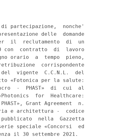
di partecipazione,  nonche'

resentazione delle  domande

r  il  reclutamento  di  un

 con  contratto  di  lavoro

no orario  a  tempo  pieno,

etribuzione  corrispondente

del  vigente  C.C.N.L.  del

to «Fotonica per la salute:

cro  -  PHAST»  di  cui  al

Photonics  for  Healthcare:

PHAST», Grant Agreement  n.

ia e architettura -  codice

pubblicato  nella  Gazzetta

erie speciale «Concorsi  ed

nza il 30 settembre 2021. 
