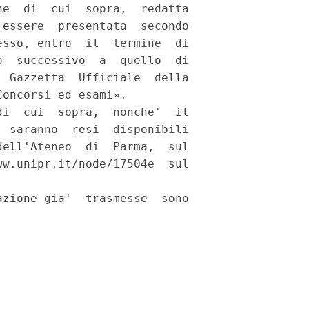
e  di  cui  sopra,  redatta

essere  presentata  secondo

sso, entro  il  termine  di

  successivo  a  quello  di

 Gazzetta  Ufficiale  della

oncorsi ed esami». 

i  cui  sopra,  nonche'  il

 saranno  resi  disponibili

ell'Ateneo  di  Parma,  sul

w.unipr.it/node/17504e  sul

zione gia'  trasmesse  sono
