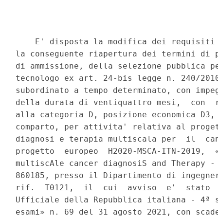
    E' disposta la modifica dei requisiti 
la conseguente riapertura dei termini di p
di ammissione, della selezione pubblica pe
tecnologo ex art. 24-bis legge n. 240/2010
subordinato a tempo determinato, con impeg
della durata di ventiquattro mesi,  con  r
alla categoria D, posizione economica D3, 
comparto, per attivita' relativa al proget
diagnosi e terapia multiscala per  il  can
progetto  europeo  H2020-MSCA-ITN-2019,  «
multiscAle cancer diagnosiS and Therapy - 
860185, presso il Dipartimento di ingegner
rif.  T0121,  il  cui  avviso  e'  stato  
Ufficiale della Repubblica italiana - 4ª s
esami» n. 69 del 31 agosto 2021, con scade