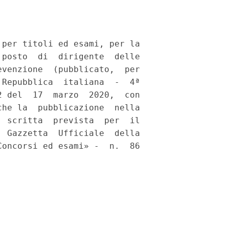
per titoli ed esami, per la

posto  di  dirigente  delle

venzione  (pubblicato,  per

Repubblica  italiana  -  4ª

 del  17  marzo  2020,  con

he la  pubblicazione  nella

 scritta  prevista  per  il

 Gazzetta  Ufficiale  della

oncorsi ed esami» -  n.  86
