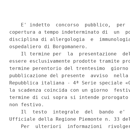
    E' indetto  concorso  pubblico,  per  
copertura a tempo indeterminato di  un  po
disciplina di allergologia  e  immunologia
ospedaliero di Borgomanero. 

    Il termine per  la  presentazione  del
essere esclusivamente prodotte tramite pro
termine perentorio del trentesimo  giorno 
pubblicazione del presente  avviso  nella 
Repubblica italiana - 4ª Serie speciale «C
la scadenza coincida con un giorno  festiv
termine di cui sopra si intende prorogato 
non festivo. 

    Il  testo  integrale  del  bando  e'  
Ufficiale della Regione Piemonte n. 33 del
    Per  ulteriori  informazioni  rivolger