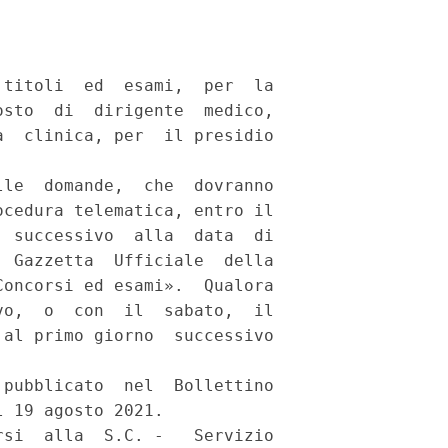
titoli  ed  esami,  per  la

sto  di  dirigente  medico,

  clinica, per  il presidio

le  domande,  che  dovranno

cedura telematica, entro il

 successivo  alla  data  di

 Gazzetta  Ufficiale  della

oncorsi ed esami».  Qualora

o,  o  con  il  sabato,  il

al primo giorno  successivo

pubblicato  nel  Bollettino

 19 agosto 2021. 

si  alla  S.C. -   Servizio
