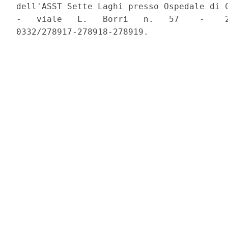
dell'ASST Sette Laghi presso Ospedale di C
-   viale   L.   Borri   n.   57    -    2
0332/278917-278918-278919. 
