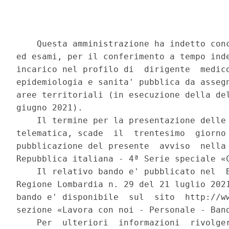
    Questa amministrazione ha indetto conc
ed esami, per il conferimento a tempo inde
incarico nel profilo di  dirigente  medico
epidemiologia e sanita' pubblica da assegn
aree territoriali (in esecuzione della del
giugno 2021). 

    Il termine per la presentazione delle 
telematica, scade  il  trentesimo  giorno 
pubblicazione del presente  avviso  nella 
Repubblica italiana - 4ª Serie speciale «C
    Il relativo bando e' pubblicato nel  B
Regione Lombardia n. 29 del 21 luglio 2021
bando e' disponibile  sul  sito  http://ww
sezione «Lavora con noi - Personale - Band
    Per  ulteriori  informazioni  rivolger