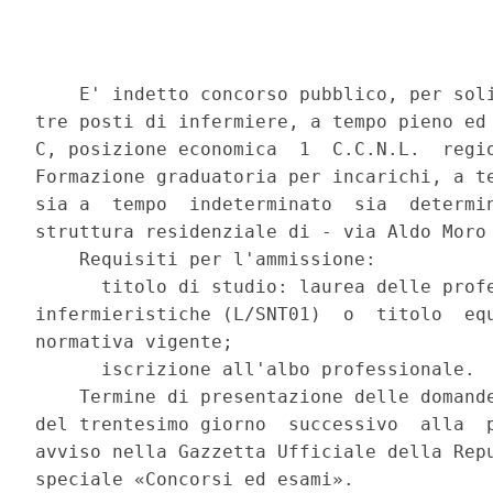
    E' indetto concorso pubblico, per soli
tre posti di infermiere, a tempo pieno ed 
C, posizione economica  1  C.C.N.L.  regio
Formazione graduatoria per incarichi, a te
sia a  tempo  indeterminato  sia  determin
struttura residenziale di - via Aldo Moro 
    Requisiti per l'ammissione: 

      titolo di studio: laurea delle profe
infermieristiche (L/SNT01)  o  titolo  equ
normativa vigente; 

      iscrizione all'albo professionale. 

    Termine di presentazione delle domande
del trentesimo giorno  successivo  alla  p
avviso nella Gazzetta Ufficiale della Repu
speciale «Concorsi ed esami». 
