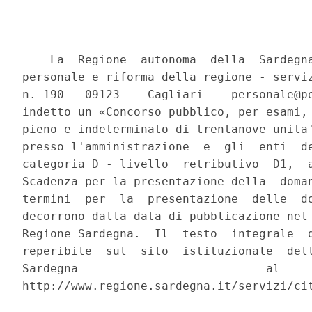
    La  Regione  autonoma  della  Sardegna
personale e riforma della regione - serviz
n. 190 - 09123 -  Cagliari  - personale@pe
indetto un «Concorso pubblico, per esami, 
pieno e indeterminato di trentanove unita'
presso l'amministrazione  e  gli  enti  de
categoria D - livello  retributivo  D1,  a
Scadenza per la presentazione della  doman
termini  per  la  presentazione  delle  do
decorrono dalla data di pubblicazione nel 
Regione Sardegna.  Il  testo  integrale  d
reperibile  sul  sito  istituzionale  dell
Sardegna                           al     
http://www.regione.sardegna.it/servizi/cit