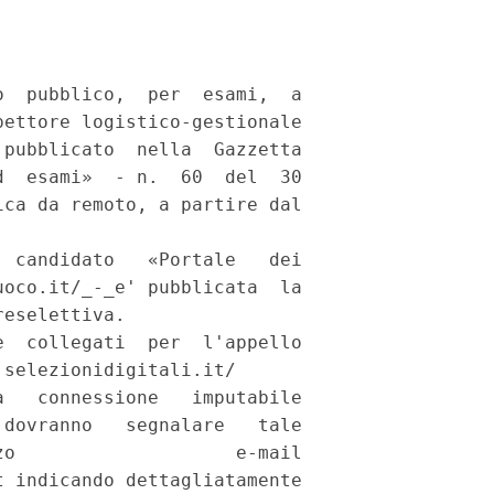
  pubblico,  per  esami,  a

ettore logistico-gestionale

pubblicato  nella  Gazzetta

  esami»  - n.  60  del  30

ca da remoto, a partire dal

 candidato   «Portale   dei

oco.it/_-_e' pubblicata  la

eselettiva. 

  collegati  per  l'appello

selezionidigitali.it/ 

   connessione   imputabile

dovranno   segnalare   tale

o                    e-mail

 indicando dettagliatamente
