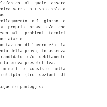
lefonico  al  quale  essere

nica verra' attivata solo a

ne. 

ollegamento  nel  giorno  e

a  propria  prova  e/o  che

ventuali  problemi  tecnici

nciatario. 

ostazione di lavoro e/o  la

nto della prova, in assenza

candidato  e/o  debitamente

lla prova preselettiva. 

 minuti  e  consiste  nella

multipla  (tre  opzioni  di

eguente punteggio: 
