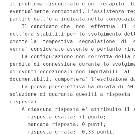
il problema riscontrato e un  recapito  te
eventualmente contattati. L'assistenza tec
partire dall'ora indicata nella convocazio
    Il candidato che  non  effettua  il  c
nell'ora stabiliti per lo svolgimento dell
omette la  tempestiva  segnalazione  di  e
verra' considerato assente e pertanto rinu
    La configurazione non corretta della p
perdita di connessione durante lo svolgime
di eventi eccezionali non imputabili  al  
documentabili, comportera' l'esclusione da
    La prova preselettiva ha durata di 40 
soluzione di quaranta quesiti a risposta  
risposta). 

    A ciascuna risposta e' attribuito il s
      risposta esatta: +1 punto; 

      mancata risposta: 0 punti; 

      risposta errata: -0,33 punti. 
