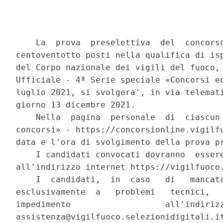
    La  prova  preselettiva  del  concorso
centoventotto posti nella qualifica di isp
del Corpo nazionale dei vigili del fuoco, 
Ufficiale - 4ª Serie speciale «Concorsi ed
luglio 2021, si svolgera', in via telemati
giorno 13 dicembre 2021. 

    Nella  pagina  personale  di  ciascun 
concorsi» - https://concorsionline.vigilfu
data e l'ora di svolgimento della prova pr
    I candidati convocati dovranno  essere
all'indirizzo internet https://vigilfuoco.
    I  candidati,  in  caso   di   mancata
esclusivamente  a   problemi   tecnici,   
impedimento                   all'indirizz
assistenza@vigilfuoco.selezionidigitali.it