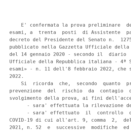
    E' confermata la prova preliminare  de
esami, a  trenta  posti  di Assistente  pa
decreto del Presidente del Senato n.  1275
pubblicato nella Gazzetta Ufficiale della 
del 14 gennaio 2020 - secondo il  diario  
Ufficiale della Repubblica italiana - 4ª S
esami» - n. 11 dell'8 febbraio 2022, che s
2022. 

    Si  ricorda  che,  secondo  quanto  pr
prevenzione  del  rischio  da  contagio  d
svolgimento della prova, ai fini dell'acce
      - sara' effettuata la rilevazione de
      - sara' effettuato  il  controllo  d
COVID-19 di cui all'art. 9, comma  2,  del
2021, n. 52  e  successive  modifiche  ed 