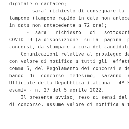
digitale o cartaceo; 

      - sara' richiesto di consegnare la  
tampone (tampone rapido in data non antece
in data non antecedente a 72 ore); 

      -  sara'  richiesto   di   sottoscri
COVID-19 (a disposizione  sulla  pagina  p
concorsi, da stampare a cura del candidato
    Comunicazioni relative al prosieguo de
con valore di notifica a tutti gli  effett
comma 5, del Regolamento dei concorsi e de
bando  di  concorso  medesimo,  saranno  r
Ufficiale della Repubblica italiana - 4ª S
esami» - n. 27 del 5 aprile 2022. 

    Il presente avviso, reso ai sensi del 
di concorso, assume valore di notifica a t