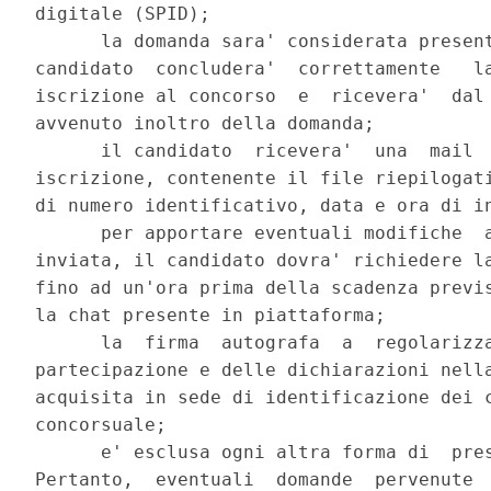
digitale (SPID); 

      la domanda sara' considerata present
candidato  concludera'  correttamente   la
iscrizione al concorso  e  ricevera'  dal 
avvenuto inoltro della domanda; 

      il candidato  ricevera'  una  mail  
iscrizione, contenente il file riepilogati
di numero identificativo, data e ora di in
      per apportare eventuali modifiche  a
inviata, il candidato dovra' richiedere la
fino ad un'ora prima della scadenza previs
la chat presente in piattaforma; 

      la  firma  autografa  a  regolarizza
partecipazione e delle dichiarazioni nella
acquisita in sede di identificazione dei c
concorsuale; 

      e' esclusa ogni altra forma di  pres
Pertanto,  eventuali  domande  pervenute  