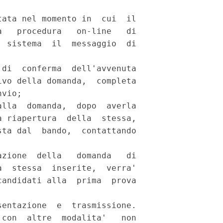
ata nel momento in  cui  il

   procedura   on-line   di

 sistema  il  messaggio  di

di  conferma  dell'avvenuta

vo della domanda,  completa

vio; 

lla  domanda,  dopo  averla

 riapertura  della  stessa,

ta dal  bando,  contattando

zione  della   domanda   di

  stessa  inserite,  verra'

andidati alla  prima  prova

entazione  e  trasmissione.

con  altre  modalita'   non
