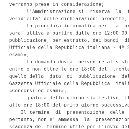
verranno prese in considerazione; 

      l'Amministrazione si  riserva  la  f
veridicita' delle dichiarazioni prodotte; 
      la procedura informatica per  la  pr
sara' attiva a partire dalle ore 12:00:00 
pubblicazione, per estratto, dei bandi  di
Ufficiale della Repubblica italiana - 4ª S
esami»; 

      la domanda dovra' pervenire al siste
entro e non oltre le ore 18:00 del  trente
quello della  data  di  pubblicazione  del
Gazzetta Ufficiale della Repubblica  itali
«Concorsi ed esami»; 

      qualora detto giorno sia festivo, il
alle ore 18:00 del primo giorno successivo
    Il termine  di  presentazione  delle  
pertanto, non e' ammessa  la  presentazion
scadenza del termine utile per l'invio del