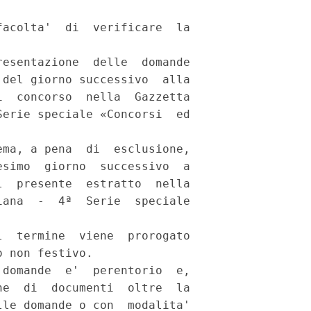
acolta'  di  verificare  la



esentazione  delle  domande

del giorno successivo  alla

  concorso  nella  Gazzetta

erie speciale «Concorsi  ed

ma, a pena  di  esclusione,

simo  giorno  successivo  a

  presente  estratto  nella

ana  -  4ª  Serie  speciale

  termine  viene  prorogato

 non festivo. 

domande  e'  perentorio  e,

e  di  documenti  oltre  la

le domande o con  modalita'
