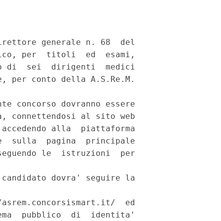
rettore generale n. 68  del

co, per  titoli  ed  esami,

 di  sei  dirigenti  medici

, per conto della A.S.Re.M.



te concorso dovranno essere

, connettendosi al sito web

accedendo alla  piattaforma

  sulla  pagina  principale

eguendo le  istruzioni  per

candidato dovra' seguire la

asrem.concorsismart.it/  ed

ma  pubblico  di  identita'
