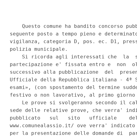
    Questo comune ha bandito concorso pubb
seguente posto a tempo pieno e determinato
vigilanza, categoria D, pos. ec. D1, press
polizia municipale. 

    Si ricorda agli interessati che  la  s
partecipazione e' fissata entro e  non  ol
successivo alla pubblicazione  del  presen
Ufficiale della Repubblica italiana - 4ª S
esami», (con spostamento del termine sudde
festivo o non lavorativo, al primo giorno 
    Le prove si svolgeranno secondo il cal
sede delle relative prove, che verra' indi
pubblicato   sul   sito   ufficiale    del
www.comunealassio.it/ ove verra' indicato 
per la presentazione delle domande di  par