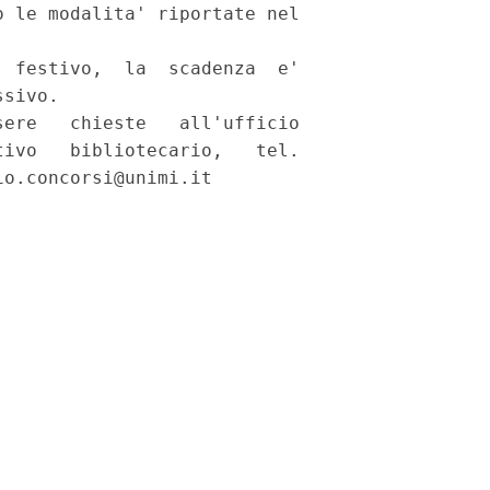
 le modalita' riportate nel

 festivo,  la  scadenza  e'

sivo. 

ere   chieste   all'ufficio

ivo   bibliotecario,   tel.

o.concorsi@unimi.it 
