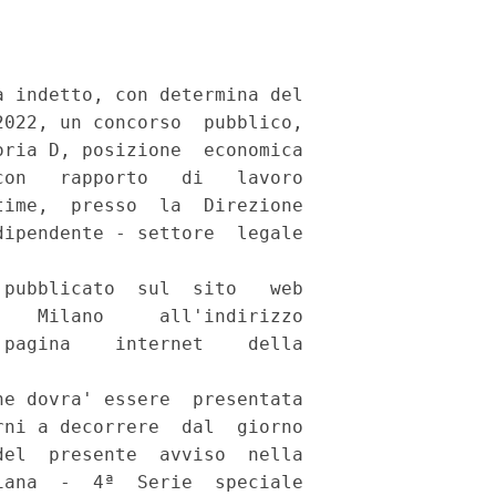
 indetto, con determina del

022, un concorso  pubblico,

ria D, posizione  economica

on   rapporto   di   lavoro

ime,  presso  la  Direzione

ipendente - settore  legale

pubblicato  sul  sito   web

   Milano     all'indirizzo

pagina    internet    della

e dovra' essere  presentata

ni a decorrere  dal  giorno

el  presente  avviso  nella

ana  -  4ª  Serie  speciale
