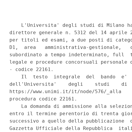
    L'Universita' degli studi di Milano ha
direttore generale n. 5312 del 14 aprile 2
per titoli ed esami, a due posti di catego
D1,  area   amministrativa-gestionale,   c
subordinato a tempo indeterminato, full  t
legale e procedure concorsuali personale d
- codice 22161. 

    Il  testo  integrale  del  bando  e'  
dell'Universita'    degli    studi    di  
https://www.unimi.it/it/node/576/_alla    
procedura codice 22161. 

    La domanda di ammissione alla selezion
entro il termine perentorio di trenta gior
successivo a quello della pubblicazione  d
Gazzetta Ufficiale della Repubblica  itali