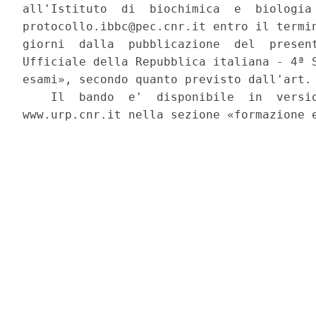
all'Istituto  di  biochimica  e  biologia 
protocollo.ibbc@pec.cnr.it entro il termin
giorni  dalla  pubblicazione  del  present
Ufficiale della Repubblica italiana - 4ª S
esami», secondo quanto previsto dall'art. 
    Il  bando  e'  disponibile  in  versio
www.urp.cnr.it nella sezione «formazione e