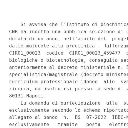
    Si avvisa che l'Istituto di biochimica
CNR ha indetto una pubblica selezione di u
durata di un anno, nell'ambito del  proget
dalle molecole alla preclinica - Rafforzam
CIR01_00023  codice  CIR01_00023_459477  p
biologiche o biotecnologie, conseguita sec
anteriormente al decreto ministeriale n. 5
specialistica/magistrale (decreto minister
curriculum professionale idoneo  allo  svo
ricerca, da usufruirsi presso la sede di v
80131 Napoli. 

    La domanda di partecipazione  alla  su
esclusivamente secondo lo schema riportato
allegato al bando  n.  BS  07-2022  IBBC-N
esclusivamente   tramite   posta   elettro