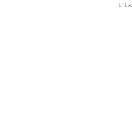
                                     L'Isp