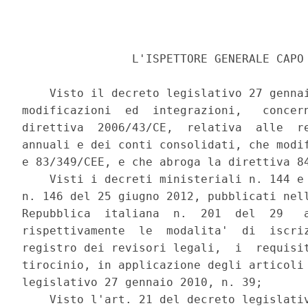
                L'ISPETTORE GENERALE CAPO 
    Visto il decreto legislativo 27 gennai
modificazioni  ed  integrazioni,   concern
direttiva  2006/43/CE,  relativa  alle  re
annuali e dei conti consolidati, che modif
e 83/349/CEE, e che abroga la direttiva 84
    Visti i decreti ministeriali n. 144 e 
n. 146 del 25 giugno 2012, pubblicati nell
Repubblica  italiana  n.  201  del  29   a
rispettivamente  le  modalita'  di  iscriz
registro dei revisori legali,  i  requisit
tirocinio, in applicazione degli articoli 
legislativo 27 gennaio 2010, n. 39; 

    Visto l'art. 21 del decreto legislativ