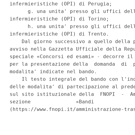
infermieristiche (OPI) di Perugia; 

      g. una unita' presso gli uffici dell
infermieristiche (OPI) di Torino; 

      h. una unita' presso gli uffici dell
infermieristiche (OPI) di Trento. 

    Dal giorno successivo a quello della p
avviso nella Gazzetta Ufficiale della Repu
speciale «Concorsi ed esami» - decorre il 
per la presentazione della  domanda  di  p
modalita' indicate nel bando. 

    Il testo integrale del bando con l'ind
delle modalita' di partecipazione al prede
sul sito istituzionale della  FNOPI  -  Am
sezione               «Bandi              
(https://www.fnopi.it/amministrazione-tras