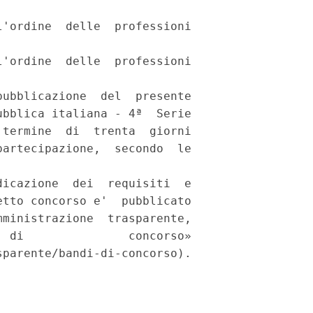
'ordine  delle  professioni

'ordine  delle  professioni

ubblicazione  del  presente

bblica italiana - 4ª  Serie

termine  di  trenta  giorni

artecipazione,  secondo  le

icazione  dei  requisiti  e

tto concorso e'  pubblicato

ministrazione  trasparente,

 di               concorso»

parente/bandi-di-concorso). 
