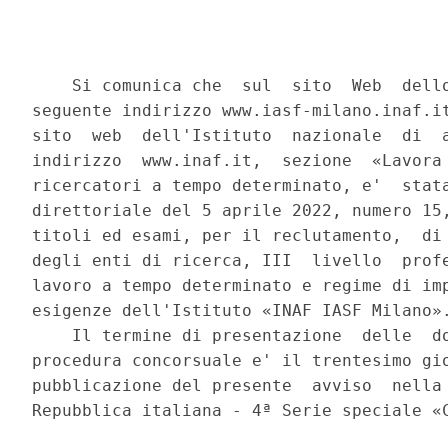
    Si comunica che  sul  sito  Web  dello
seguente indirizzo www.iasf-milano.inaf.it
sito  web  dell'Istituto  nazionale  di  a
indirizzo  www.inaf.it,  sezione  «Lavora 
ricercatori a tempo determinato, e'  stata
direttoriale del 5 aprile 2022, numero 15,
titoli ed esami, per il reclutamento,  di 
degli enti di ricerca, III  livello  profe
lavoro a tempo determinato e regime di imp
esigenze dell'Istituto «INAF IASF Milano».
    Il termine di presentazione  delle  do
procedura concorsuale e' il trentesimo gio
pubblicazione del presente  avviso  nella 
Repubblica italiana - 4ª Serie speciale «C