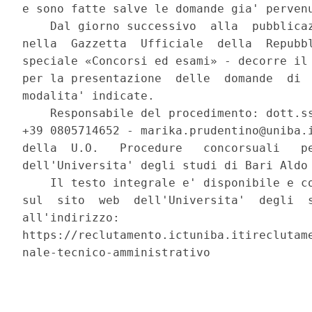
e sono fatte salve le domande gia' pervenu
    Dal giorno successivo  alla  pubblicaz
nella  Gazzetta  Ufficiale  della  Repubbl
speciale «Concorsi ed esami» - decorre il 
per la presentazione  delle  domande  di  
modalita' indicate. 

    Responsabile del procedimento: dott.ss
+39 0805714652 - marika.prudentino@uniba.i
della  U.O.   Procedure   concorsuali   pe
dell'Universita' degli studi di Bari Aldo 
    Il testo integrale e' disponibile e co
sul  sito  web  dell'Universita'  degli  s
all'indirizzo:

https://reclutamento.ictuniba.itireclutame
nale-tecnico-amministrativo 
