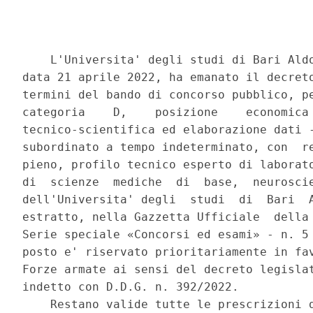
    L'Universita' degli studi di Bari Aldo
data 21 aprile 2022, ha emanato il decreto
termini del bando di concorso pubblico, pe
categoria    D,    posizione    economica 
tecnico-scientifica ed elaborazione dati -
subordinato a tempo indeterminato, con  re
pieno, profilo tecnico esperto di laborato
di  scienze  mediche  di  base,  neuroscie
dell'Universita' degli  studi  di  Bari  A
estratto, nella Gazzetta Ufficiale  della 
Serie speciale «Concorsi ed esami» - n. 5 
posto e' riservato prioritariamente in fav
Forze armate ai sensi del decreto legislat
indetto con D.D.G. n. 392/2022. 

    Restano valide tutte le prescrizioni d