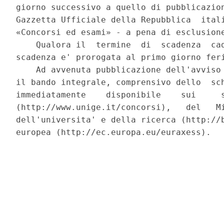
giorno successivo a quello di pubblicazion
Gazzetta Ufficiale della Repubblica  itali
«Concorsi ed esami» - a pena di esclusione
    Qualora il  termine  di  scadenza  cad
scadenza e' prorogata al primo giorno feri
    Ad avvenuta pubblicazione dell'avviso 
il bando integrale, comprensivo dello  sch
immediatamente    disponibile    sui     s
(http://www.unige.it/concorsi),   del   Mi
dell'universita' e della ricerca (http://b
europea (http://ec.europa.eu/euraxess). 
