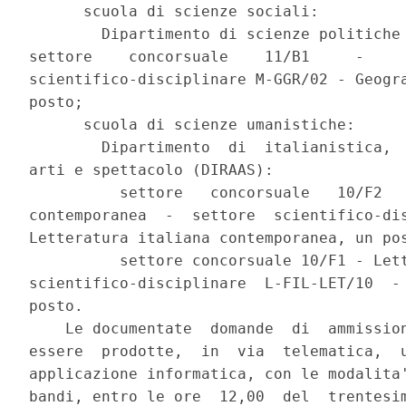
      scuola di scienze sociali: 

        Dipartimento di scienze politiche 
settore    concorsuale    11/B1     -     
scientifico-disciplinare M-GGR/02 - Geogra
posto; 

      scuola di scienze umanistiche: 

        Dipartimento  di  italianistica,  
arti e spettacolo (DIRAAS): 

          settore   concorsuale   10/F2   
contemporanea  -  settore  scientifico-dis
Letteratura italiana contemporanea, un pos
          settore concorsuale 10/F1 - Lett
scientifico-disciplinare  L-FIL-LET/10  - 
posto. 

    Le documentate  domande  di  ammission
essere  prodotte,  in  via  telematica,  u
applicazione informatica, con le modalita'
bandi, entro le ore  12,00  del  trentesim