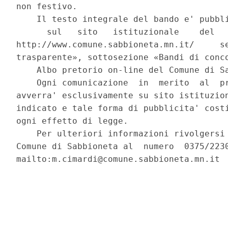
non festivo. 

    Il testo integrale del bando e' pubbli
      sul   sito   istituzionale    del   
http://www.comune.sabbioneta.mn.it/     se
trasparente», sottosezione «Bandi di conco
    Albo pretorio on-line del Comune di Sa
    Ogni comunicazione  in  merito  al  pr
avverra' esclusivamente su sito istituzion
indicato e tale forma di pubblicita' costi
ogni effetto di legge. 

    Per ulteriori informazioni rivolgersi 
Comune di Sabbioneta al  numero  0375/2230
mailto:m.cimardi@comune.sabbioneta.mn.it 
