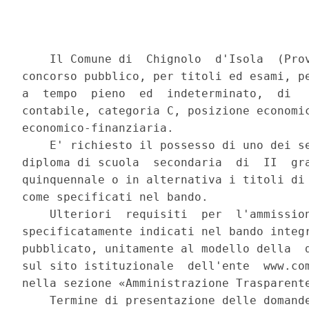
    Il Comune di  Chignolo  d'Isola  (Prov
concorso pubblico, per titoli ed esami, pe
a  tempo  pieno  ed  indeterminato,  di   
contabile, categoria C, posizione economic
economico-finanziaria. 

    E' richiesto il possesso di uno dei se
diploma di scuola  secondaria  di  II  gra
quinquennale o in alternativa i titoli di 
come specificati nel bando. 

    Ulteriori  requisiti  per  l'ammission
specificatamente indicati nel bando integr
pubblicato, unitamente al modello della  d
sul sito istituzionale  dell'ente  www.com
nella sezione «Amministrazione Trasparente
    Termine di presentazione delle domande