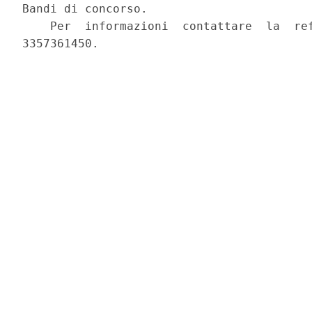
Bandi di concorso. 

    Per  informazioni  contattare  la  ref
3357361450. 
