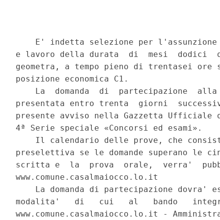
    E' indetta selezione per l'assunzione 
e lavoro della durata  di  mesi  dodici  d
geometra, a tempo pieno di trentasei ore s
posizione economica C1. 

    La  domanda  di  partecipazione  alla 
presentata entro trenta  giorni  successiv
presente avviso nella Gazzetta Ufficiale d
4ª Serie speciale «Concorsi ed esami». 

    Il calendario delle prove, che consist
preselettiva se le domande superano le cin
scritta e  la  prova  orale,  verra'  pubb
www.comune.casalmaiocco.lo.it 

    La domanda di partecipazione dovra' es
modalita'   di   cui   al   bando   integr
www.comune.casalmaiocco.lo.it - Amministra