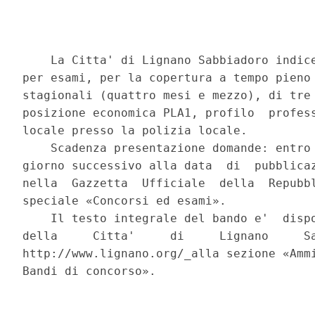
    La Citta' di Lignano Sabbiadoro indice
per esami, per la copertura a tempo pieno 
stagionali (quattro mesi e mezzo), di tre 
posizione economica PLA1, profilo  profess
locale presso la polizia locale. 

    Scadenza presentazione domande: entro 
giorno successivo alla data  di  pubblicaz
nella  Gazzetta  Ufficiale  della  Repubbl
speciale «Concorsi ed esami». 

    Il testo integrale del bando e'  dispo
della     Citta'     di     Lignano     Sa
http://www.lignano.org/_alla sezione «Ammi
Bandi di concorso». 
