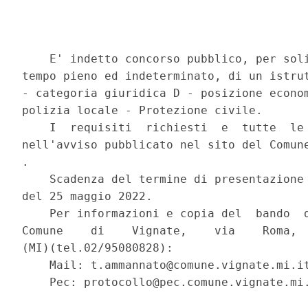
    E' indetto concorso pubblico, per soli
tempo pieno ed indeterminato, di un istrut
- categoria giuridica D - posizione econom
polizia locale - Protezione civile. 

    I  requisiti  richiesti  e  tutte  le 
nell'avviso pubblicato nel sito del Comune
. 

    Scadenza del termine di presentazione 
del 25 maggio 2022. 

    Per informazioni e copia del  bando  d
Comune    di    Vignate,    via    Roma,  
(MI)(tel.02/95080828): 

    Mail: t.ammannato@comune.vignate.mi.it
    Pec: protocollo@pec.comune.vignate.mi.