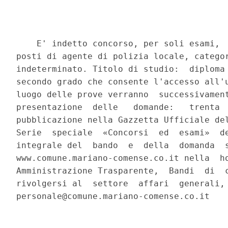
    E' indetto concorso, per soli esami,  
posti di agente di polizia locale, categor
indeterminato. Titolo di studio:  diploma 
secondo grado che consente l'accesso all'u
luogo delle prove verranno  successivament
presentazione  delle   domande:   trenta  
pubblicazione nella Gazzetta Ufficiale del
Serie  speciale  «Concorsi  ed  esami»  de
integrale del  bando  e  della  domanda  s
www.comune.mariano-comense.co.it nella  ho
Amministrazione Trasparente,  Bandi  di  c
rivolgersi al  settore  affari  generali, 
personale@comune.mariano-comense.co.it 
