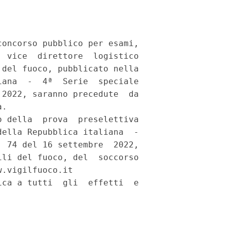
oncorso pubblico per esami,

 vice  direttore  logistico

del fuoco, pubblicato nella

ana  -  4ª  Serie  speciale

2022, saranno precedute  da

. 

 della  prova  preselettiva

ella Repubblica italiana  -

 74 del 16 settembre  2022,

li del fuoco, del  soccorso

.vigilfuoco.it 

ca a tutti  gli  effetti  e
