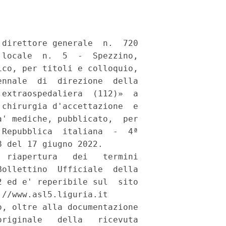
direttore generale  n.  720

locale  n.  5  -  Spezzino,

co, per titoli e colloquio,

nnale  di  direzione  della

extraospedaliera  (112)»  a

chirurgia d'accettazione  e

' mediche, pubblicato,  per

Repubblica  italiana  -  4ª

 del 17 giugno 2022. 

 riapertura   dei   termini

ollettino  Ufficiale  della

 ed e' reperibile sul  sito

//www.asl5.liguria.it 

, oltre alla documentazione

riginale   della   ricevuta
