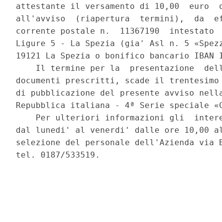
attestante il versamento di 10,00  euro  q
all'avviso  (riapertura  termini),  da  ef
corrente postale n.  11367190  intestato  
Ligure 5 - La Spezia (gia' Asl n. 5 «Spezz
19121 La Spezia o bonifico bancario IBAN I
    Il termine per la  presentazione  dell
documenti prescritti, scade il trentesimo 
di pubblicazione del presente avviso nella
Repubblica italiana - 4ª Serie speciale «C
    Per ulteriori informazioni gli  intere
dal lunedi' al venerdi' dalle ore 10,00 al
selezione del personale dell'Azienda via B
tel. 0187/533519. 
