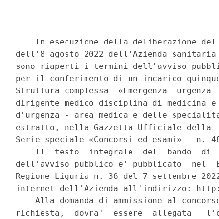
    In esecuzione della deliberazione del 
dell'8 agosto 2022 dell'Azienda sanitaria 
sono riaperti i termini dell'avviso pubbli
per il conferimento di un incarico quinque
Struttura complessa  «Emergenza  urgenza  
dirigente medico disciplina di medicina e 
d'urgenza - area medica e delle specialita
estratto, nella Gazzetta Ufficiale della  
Serie speciale «Concorsi ed esami» - n. 48
    Il  testo  integrale  del  bando  di  
dell'avviso pubblico e' pubblicato  nel  B
Regione Liguria n. 36 del 7 settembre 2022
internet dell'Azienda all'indirizzo: http:
    Alla domanda di ammissione al concorso
richiesta,  dovra'  essere  allegata   l'o