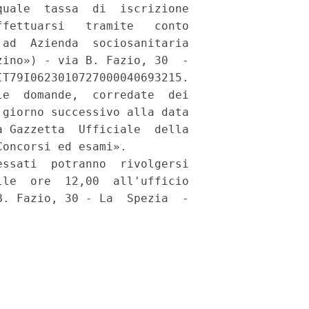
uale  tassa  di  iscrizione

fettuarsi   tramite   conto

ad  Azienda  sociosanitaria

ino») - via B. Fazio, 30  -

T79I0623010727000040693215. 

e  domande,  corredate  dei

giorno successivo alla data

 Gazzetta  Ufficiale  della

oncorsi ed esami». 

ssati  potranno  rivolgersi

le  ore  12,00  all'ufficio

. Fazio, 30 - La  Spezia  -
