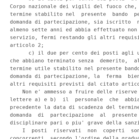
Corpo nazionale dei vigili del fuoco che, 
termine stabilito nel  presente  bando  pe
domanda di partecipazione, sia iscritto  n
almeno sette anni ed abbia effettuato non 
servizio, fermi restando gli altri requisi
articolo 2; 

      c) il due per cento dei posti agli u
che abbiano terminato senza  demerito,  al
termine utile stabilito nel presente bando
domanda di partecipazione, la  ferma  bien
altri requisiti previsti dal citato artico
    Non e' ammesso a fruire delle riserve 
lettere a) e b)  il  personale  che  abbia
precedente la data di scadenza del termine
domanda  di  partecipazione  al  presente 
disciplinare pari o piu' grave della sanzi
    I  posti  riservati  non  coperti  son
concorrenti, secondo l'ordine della gradua