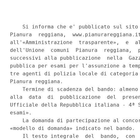
    Si informa che e' pubblicato sul sito 
Pianura  reggiana,  www.pianurareggiana.it
all'«Amministrazione  trasparente»,  e  al
dell'Unione  comuni  Pianura  reggiana,  p
successivi alla pubblicazione  nella  Gazz
pubblica per esami per l'assunzione a temp
tre agenti di polizia locale di categoria 
Pianura reggiana. 

    Termine di scadenza del bando: almeno 
alla  data  di  pubblicazione  del  presen
Ufficiale della Repubblica italiana - 4ª S
esami». 

    La domanda di partecipazione al concor
«modello di domanda» indicato nel bando. 

    Il testo integrale  del  bando,  con  