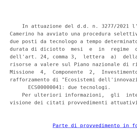
    In attuazione del d.d. n. 3277/2021 l'
Camerino ha avviato una procedura selettiv
due posti da tecnologo a tempo determinato
durata di diciotto  mesi  e  in  regime  d
dell'art. 24, comma 3,  lettera  a)  della
risorse a valere sul Piano nazionale di ri
Missione  4,  Componente  2,  Investimento
rafforzamento di "Ecosistemi dell'innovazi
      ECS00000041: due tecnologi. 

    Per ulteriori informazioni,  gli  inte
visione dei citati provvedimenti attuativi
Parte di provvedimento in f