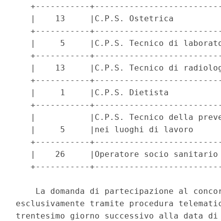
   +-----------+--------------------------
   |    13     |C.P.S. Ostetrica          
   +-----------+--------------------------
   |     5     |C.P.S. Tecnico di laborato
   +-----------+--------------------------
   |    13     |C.P.S. Tecnico di radiolog
   +-----------+--------------------------
   |     1     |C.P.S. Dietista           
   +-----------+--------------------------
   |           |C.P.S. Tecnico della preve
   |     5     |nei luoghi di lavoro      
   +-----------+--------------------------
   |    26     |Operatore socio sanitario 
   +-----------+--------------------------
    La domanda di partecipazione al concor
esclusivamente tramite procedura telematic
trentesimo giorno successivo alla data di 