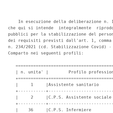
    In esecuzione della deliberazione n. 1
che qui si intende  integralmente  riprodo
pubblici per la stabilizzazione del person
dei requisiti previsti dall'art. 1, comma 
n. 234/2021 (cd. Stabilizzazione Covid) - 
Comparto nei seguenti profili: 

   =======================================
   | n. unita' |        Profilo profession
   +===========+==========================
   |     1     |Assistente sanitario      
   +-----------+--------------------------
   |     2     |C.P.S. Assistente sociale 
   +-----------+--------------------------
   |    36     |C.P.S. Infermiere         